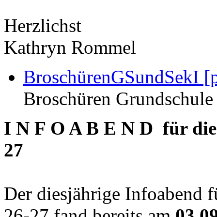
Herzlichst
Kathryn Rommel
BroschürenGSundSekI [p
Broschüren Grundschule
I N F O A B E N D für die
27
Der diesjährige Infoabend f
26-27 fand bereits am
03.0